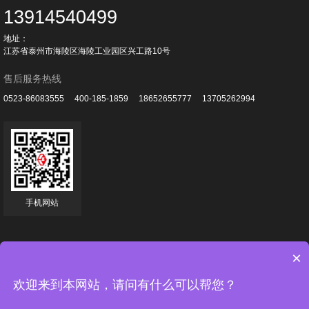
13914540499
地址：
江苏省泰州市海陵区海陵工业园区兴工路10号
售后服务热线
0523-86083555
400-185-1859
18652655777
13705262994
手机网站
×
Copyright © 2022
江苏方正数控机床有限公司
版权所有
欢迎来到本网站，请问有什么可以帮您？
备案号：
苏ICP备13026625号